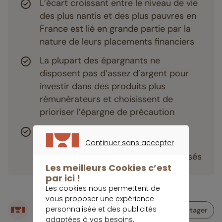
L’écart croissant entre le niveau de vie
des plus nantis et des plus pauvres en
France est lié en grande partie par la
nature de leurs placements financiers
La plupart des épargnants ne
disposent pas d’assez d’argent pour
investir dans des produits plus
rémunérateurs et choisissent de
prioriser l’épargne de précaution
L’accès aux placements plus risqués
affichant des rendements élevés
Continuer sans accepter
CONTINUER SANS ACCEPTER
semble être réservé aux ménages aisés
Les meilleurs Cookies c’est
par ici !
Les cookies nous permettent de
vous proposer une expérience
Écrit par
personnalisée et des publicités
Partager
Rédaction meilleurtaux Placement
adaptées à vos besoins.