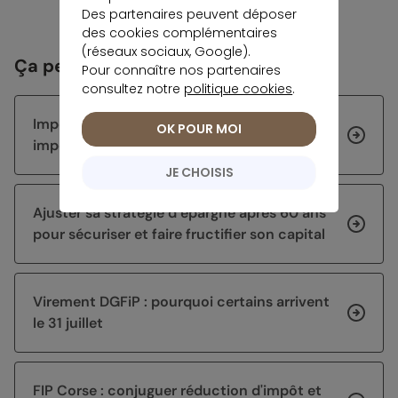
Des partenaires peuvent déposer
des cookies complémentaires
(réseaux sociaux, Google).
Ça peut vous intéresser
Pour connaître nos partenaires
consultez notre
politique cookies
.
Impôts 2026 : corriger sa déclaration sur
OK POUR MOI
impots.gouv.fr
JE CHOISIS
Ajuster sa stratégie d’épargne après 60 ans
pour sécuriser et faire fructifier son capital
Virement DGFiP : pourquoi certains arrivent
le 31 juillet
FIP Corse : conjuguer réduction d'impôt et