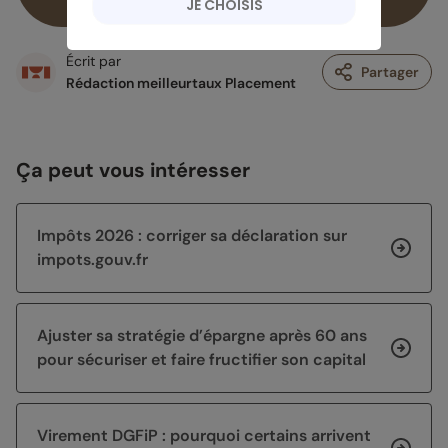
JE CHOISIS
Écrit par
Partager
Rédaction meilleurtaux Placement
Ça peut vous intéresser
Impôts 2026 : corriger sa déclaration sur
impots.gouv.fr
Ajuster sa stratégie d’épargne après 60 ans
pour sécuriser et faire fructifier son capital
Virement DGFiP : pourquoi certains arrivent