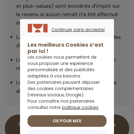
et plus-values) sont exonérés d’impôt sur
le revenu si aucun retrait n’a été effectué
en 5 ans.
Continuer sans accepter
CONTINUER SANS ACCEPTER
La souscription à un PER ouvre droit à des
Les meilleurs Cookies c’est
déductions fiscales avantageuses.
par ici !
Les cookies nous permettent de
Les FCPI permettent de bénéficier d’une
vous proposer une expérience
réduction d’impôt de 25 %.
personnalisée et des publicités
adaptées à vos besoins.
Les SOFICA offrent une réduction fiscale
Des partenaires peuvent déposer
des cookies complémentaires
allant jusqu’à 48 %.
(réseaux sociaux, Google).
Pour connaître nos partenaires
consultez notre
politique cookies
.
OK POUR MOI
Découvrez notre assurance-vie sans
frais d'entrée