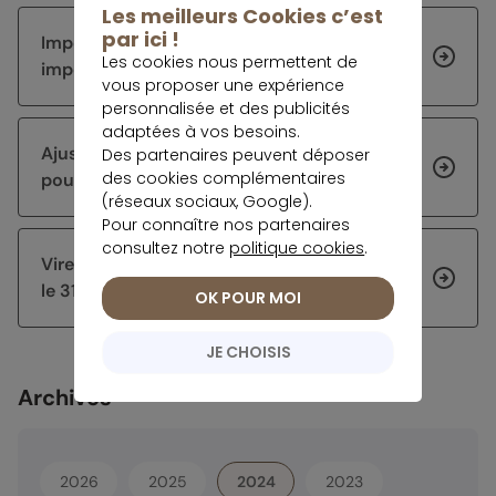
Les meilleurs Cookies c’est
par ici !
Impôts 2026 : corriger sa déclaration sur
Les cookies nous permettent de
impots.gouv.fr
vous proposer une expérience
personnalisée et des publicités
adaptées à vos besoins.
Ajuster sa stratégie d’épargne après 60 ans
Des partenaires peuvent déposer
des cookies complémentaires
pour sécuriser et faire fructifier son capital
(réseaux sociaux, Google).
Pour connaître nos partenaires
consultez notre
politique cookies
.
Virement DGFiP : pourquoi certains arrivent
le 31 juillet
OK POUR MOI
JE CHOISIS
Archives
2026
2025
2024
2023