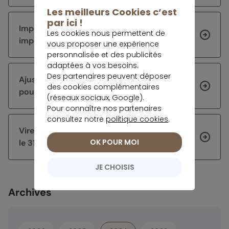
Les meilleurs Cookies c’est
par ici !
Impôts 2026 : corriger sa déclaration sur
Les cookies nous permettent de
impots.gouv.fr
vous proposer une expérience
personnalisée et des publicités
adaptées à vos besoins.
Des partenaires peuvent déposer
Ajuster sa stratégie d’épargne après 60 ans
des cookies complémentaires
pour sécuriser et faire fructifier son capital
(réseaux sociaux, Google).
Pour connaître nos partenaires
consultez notre
politique cookies
.
Virement DGFiP : pourquoi certains arrivent
OK POUR MOI
le 31 juillet
JE CHOISIS
Archives