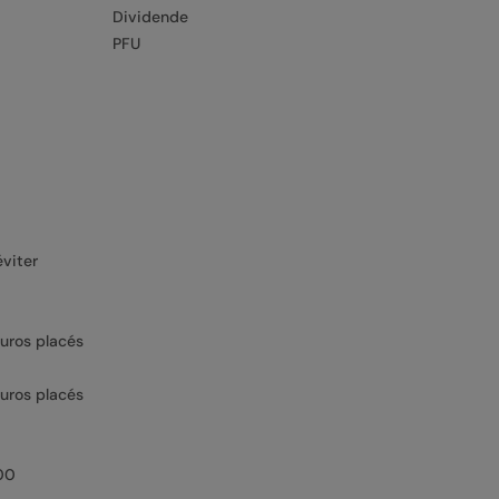
Dividende
PFU
éviter
uros placés
uros placés
400