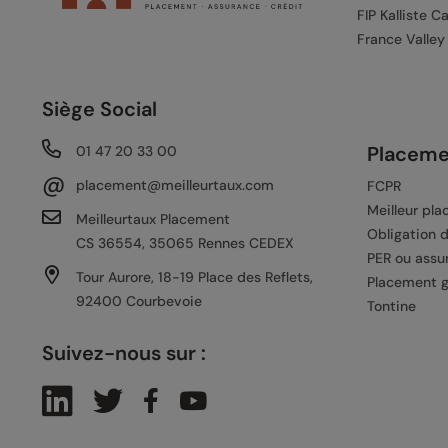
FIP Kalliste C
France Valley
Siège Social
Placemen
01 47 20 33 00
@
placement@meilleurtaux.com
FCPR
Meilleur pl
Meilleurtaux Placement
Obligation d
CS 36554, 35065 Rennes CEDEX
PER ou assu
Tour Aurore, 18-19 Place des Reflets,
Placement g
92400 Courbevoie
Tontine
Suivez-nous sur :