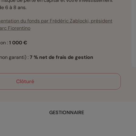
risque de perte en capital et votre investissement
e 6 à 8 ans.
entation du fonds par Frédéric Zablocki, président
arc Fiorentino
on :
1 000 €
on garanti) :
7
% net de frais de gestion
Clôturé
GESTIONNAIRE