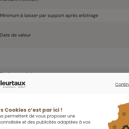
Minimum à laisser par support après arbitrage
Date de valeur
Rachat partiel
Contin
Frais de mise en place
CONTINU
Montant minimum
s Cookies c’est par ici !
Minimum à laisser par support
us permettent de vous proposer une
sonnalisée et des publicités adaptées à vos
Minimum à laisser sur le contrat