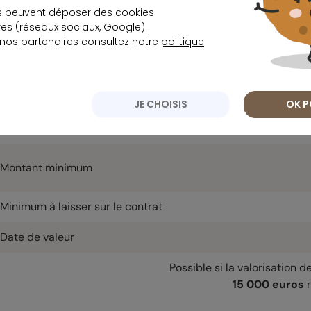
s peuvent déposer des cookies
Date de valeur
s (réseaux sociaux, Google).
 nos partenaires consultez notre
politique
Rachat partiel programmé
JE CHOISIS
OK P
Frais de mise en place
Montant minimum
Minimum à laisser sur le contrat
Date de valeur
Possible si la valorisation d
15 000 euros
m