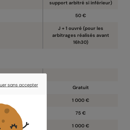
support arbitré si inférieur)
50 €
J + 1 ouvré (pour les
arbitrages réalisés avant
16h30)
uer sans accepter
Gratuit
ER SANS ACCEPTER
1 000 €
75 €
1 000 €