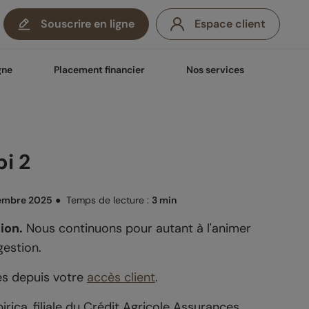
Souscrire en ligne
Espace client
gne
Placement financier
Nos services
i 2
embre 2025
●
Temps de lecture :
3 min
ion.
Nous continuons pour autant à l'animer
gestion.
es depuis votre
accès client
.
rica, filiale du Crédit Agricole Assurances.