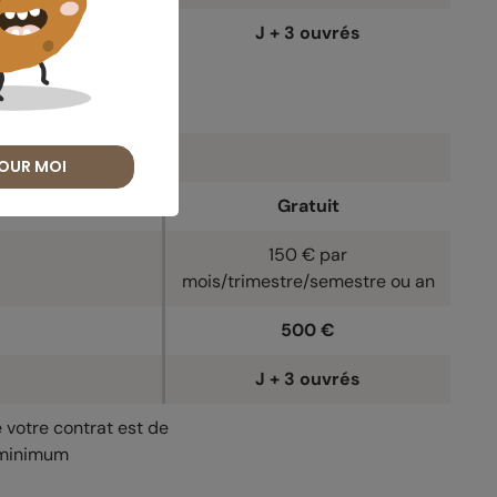
J + 3 ouvrés
OUR MOI
Gratuit
150 € par
mois/trimestre/semestre ou an
500 €
J + 3 ouvrés
e votre contrat est de
inimum