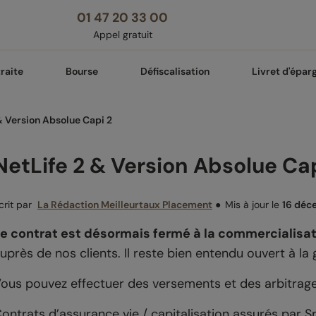
01 47 20 33 00
Appel gratuit
raite
Bourse
Défiscalisation
Livret d'épar
& Version Absolue Capi 2
NetLife 2 & Version Absolue Cap
crit par
La Rédaction Meilleurtaux Placement
●
Mis à jour le
16 déc
e contrat est désormais fermé à la commercialisat
uprès de nos clients. Il reste bien entendu ouvert à la 
ous pouvez effectuer des versements et des arbitrag
ontrats d’assurance vie / capitalisation assurés par Spi