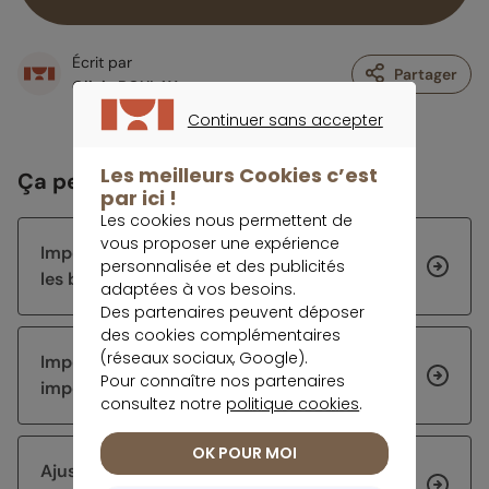
Écrit par
Partager
Olivia BOULAY
Continuer sans accepter
CONTINUER SANS ACCEPTER
Les meilleurs Cookies c’est
Ça peut vous intéresser
par ici !
Les cookies nous permettent de
vous proposer une expérience
Impôt 2026 : les échéances de la rentrée et
personnalisée et des publicités
les bons réflexes à avoir
adaptées à vos besoins.
Des partenaires peuvent déposer
des cookies complémentaires
(réseaux sociaux, Google).
Impôts 2026 : corriger sa déclaration sur
Pour connaître nos partenaires
impots.gouv.fr
consultez notre
politique cookies
.
OK POUR MOI
Ajuster sa stratégie d’épargne après 60 ans