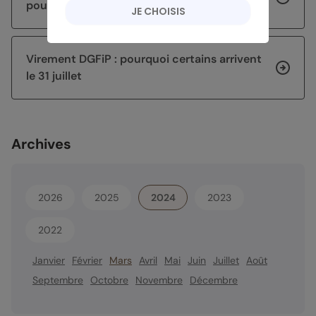
pour sécuriser et faire fructifier son capital
JE CHOISIS
Virement DGFiP : pourquoi certains arrivent
le 31 juillet
Archives
2026
2025
2024
2023
2022
Janvier
Février
Mars
Avril
Mai
Juin
Juillet
Août
Septembre
Octobre
Novembre
Décembre