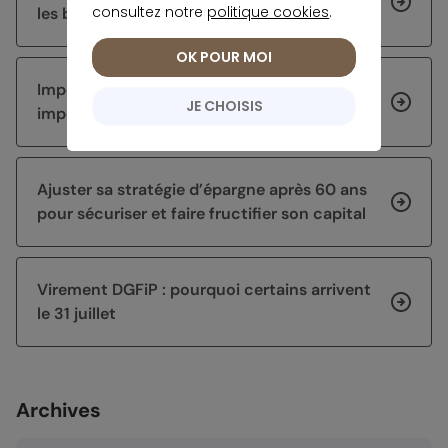
consultez notre
politique cookies
.
les bons réflexes à avoir
OK POUR MOI
Impôts 2026 : corriger sa déclaration sur
JE CHOISIS
impots.gouv.fr
Ajuster sa stratégie d’épargne après 60 ans
pour sécuriser et faire fructifier son capital
Virement DGFiP : pourquoi certains arrivent
le 31 juillet
Archives