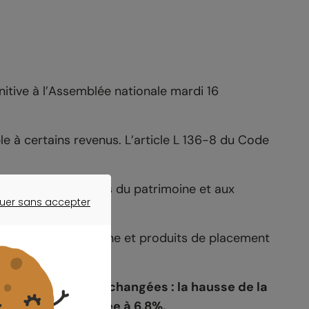
nitive à l’Assemblée nationale mardi 16
le à certains revenus. L’article L 136-8 du Code
rincipe aux revenus du patrimoine et aux
uer sans accepter
ER SANS ACCEPTER
revenus du patrimoine et produits de placement
à la CSG restent inchangées : la hausse de la
ble de la CSG, fixée à 6,8%.