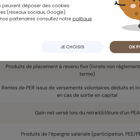
s peuvent déposer des cookies
écapitulatif des revenus impactés par la hausse de
s (réseaux sociaux, Google).
 nos partenaires consultez notre
politique
Revenus de placement réalisés/constatés
JE CHOISIS
OK P
Dividendes
Produits de placement à revenu fixe (livrets non réglemen
terme)
Rentes de PER issus de versements volontaires déduits et in
en cas de sortie en capital
Gain net versé lors du retrait/clôture d’un PEA
Produits de l’épargne salariale (participation, PEE/