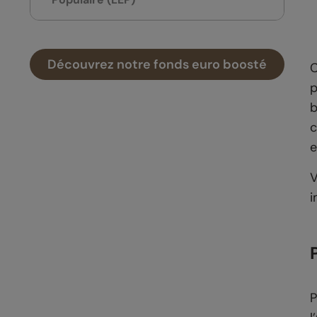
Découvrez notre fonds euro boosté
C
p
b
c
e
V
i
P