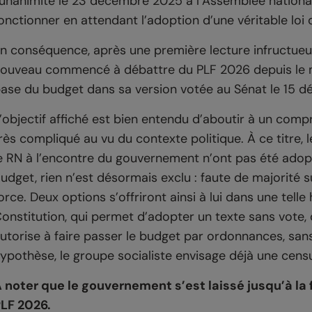
’unanimité le 23 décembre 2025 à l’Assemblée nationa
onctionner en attendant l’adoption d’une véritable loi 
n conséquence, après une première lecture infructueu
ouveau commencé à débattre du PLF 2026 depuis le mar
ase du budget dans sa version votée au Sénat le 15 
’objectif affiché est bien entendu d’aboutir à un com
rès compliqué au vu du contexte politique. À ce titre,
e RN à l’encontre du gouvernement n’ont pas été adop
udget, rien n’est désormais exclu : faute de majorité s
orce. Deux options s’offriront ainsi à lui dans une telle h
onstitution, qui permet d’adopter un texte sans vote, qu
utorise à faire passer le budget par ordonnances, san
ypothèse, le groupe socialiste envisage déjà une cens
 noter que le gouvernement s’est laissé jusqu’à la 
LF 2026.