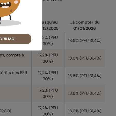
 la CSG :
…jusqu’au
…à compter du
…
31/12/2025
01/01/2026
17,2% (PFU
OUR MOI
18,6% (PFU 31,4%)
30%)
tés, compte à
17,2% (PFU
18,6% (PFU 31,4%)
30%)
térêts des PER
17,2% (PFU
18,6% (PFU 31,4%)
30%)
17,2% (PFU
18,6% (PFU 31,4%)
30%)
17,2% (PFU
PERCO)
18,6% (PFU 31,4%)
30%)