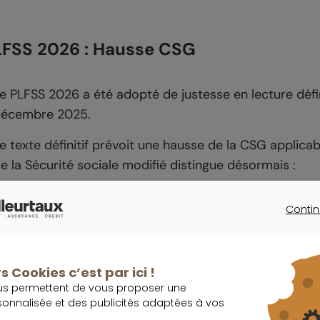
LFSS 2026 : Hausse CSG
e PLFSS 2026 a été adopté de justesse en lecture défi
écembre 2025.
e texte définitif prévoit une hausse de la CSG applicab
e la Sécurité sociale modifié distingue désormais :
Un taux de droit commun de 10,6%
applicable par p
Contin
produits de placement ;
CONTINU
Un taux dérogatoire de 9,2%
applicable à certains 
limitativement énumérés par la loi.
s Cookies c’est par ici !
us permettent de vous proposer une
 noter que les règles de déductibilité applicables 
sonnalisée et des publicités adaptées à vos
SG votée est sans incidence sur la fraction déducti