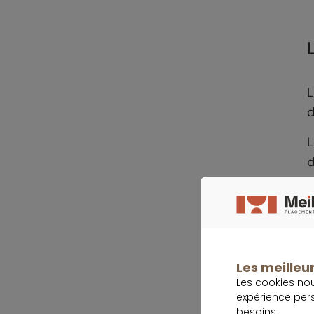
L
d
L
d
Les meilleur
Les cookies no
À
expérience per
C
besoins.