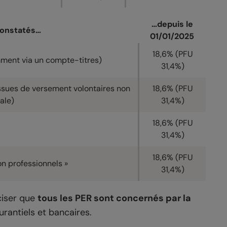
…depuis le
constatés…
01/01/2025
18,6% (PFU
mment via un compte-titres)
31,4%)
ssues de versement volontaires non
18,6% (PFU
ale)
31,4%)
18,6% (PFU
31,4%)
18,6% (PFU
n professionnels »
31,4%)
éciser que
tous les PER sont concernés par la
urantiels et bancaires.