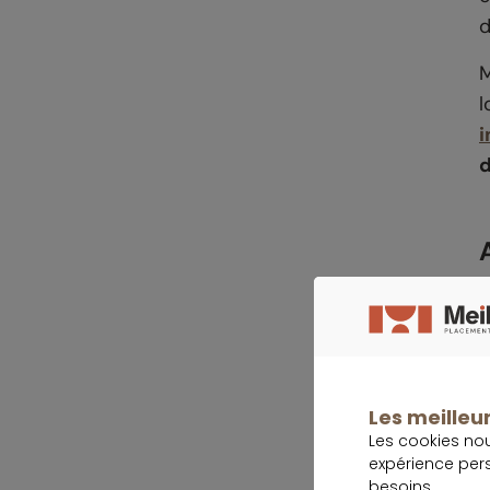
d
M
l
i
d
Les meilleur
Les cookies no
expérience per
besoins.