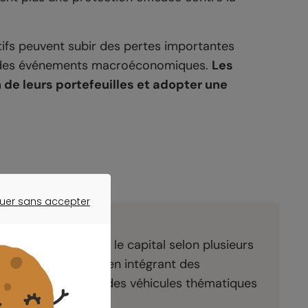
ifs peuvent subir des pertes importantes
 à des événements macroéconomiques.
Les
de leurs portefeuilles et adopter une
uer sans accepter
ER SANS ACCEPTER
nt
ssentiel de répartir le capital selon plusieurs
ies traditionnelles, en intégrant des
phiques variées et des véhicules thématiques