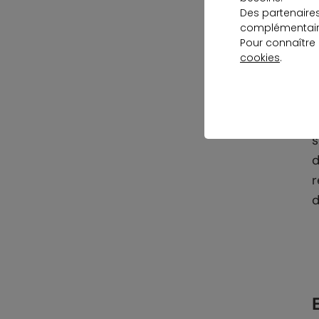
Des partenaire
complémentaire
Pour connaître
U
cookies
.
e
E
t
s
d
r
d