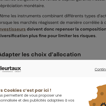
épréciation monétaire.
ême les instruments combinant différents types d’act
orsque les marchés réagissent de manière corrélée
nvestisseurs
doivent donc repenser la composition 
iversification plus fine pour limiter les risques
.
Adapter les choix d’allocation
Contin
CONTINU
Importa
Pour maintenir un potentiel de croissance, il devient e
s Cookies c’est par ici !
axes. La diversification doit aller au-delà des catégor
us permettent de vous proposer une
placements sectoriels spécifiques, des zones géogra
sonnalisée et des publicités adaptées à vos
ciblant des segments porteurs.