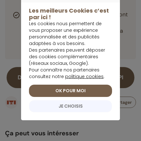
CONTINUER SANS ACCEPTER
bon choix.
Les meilleurs Cookies c’est
Les principales notions à maîtriser sont
par ici !
: le prix de souscription, le taux de
Les cookies nous permettent de
vous proposer une expérience
distribution, la valeur de réalisation, la
personnalisée et des publicités
valeur d’expertise et la valeur de
adaptées à vos besoins.
reconstitution.
Des partenaires peuvent déposer
des cookies complémentaires
(réseaux sociaux, Google).
Pour connaître nos partenaires
consultez notre
politique cookies
.
Découvrez notre classement des SCPI
OK POUR MOI
Écrit par
Partager
JE CHOISIS
Rédaction meilleurtaux Placement
Ça peut vous intéresser