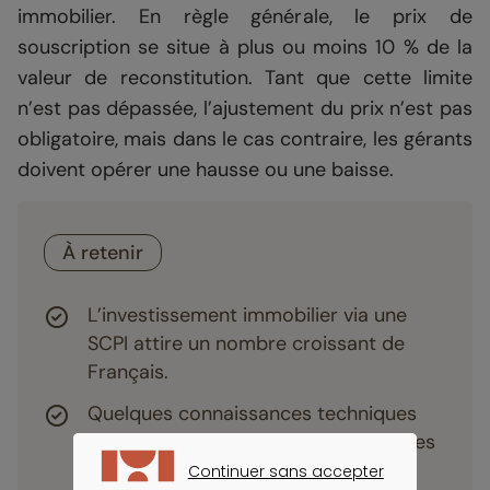
immobilier. En règle générale, le prix de
souscription se situe à plus ou moins 10 % de la
valeur de reconstitution. Tant que cette limite
n’est pas dépassée, l’ajustement du prix n’est pas
obligatoire, mais dans le cas contraire, les gérants
doivent opérer une hausse ou une baisse.
À retenir
L’investissement immobilier via une
SCPI attire un nombre croissant de
Français.
Quelques connaissances techniques
sont essentielles pour comprendre les
documentations des SCPI et faire le
Continuer sans accepter