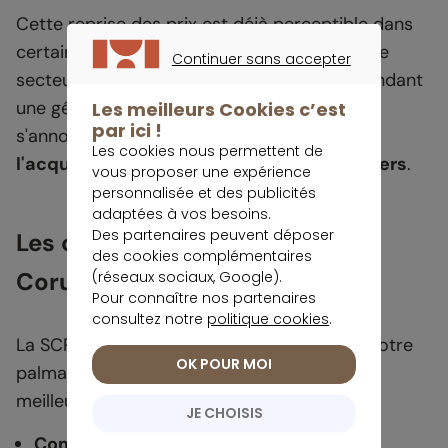
Cette reprise des prix est déjà perceptible dans
certains pays européens, notamment dans le
Continuer sans accepter
secteur de l'immobilier commercial. En attendant
CONTINUER SANS ACCEPTER
une généralisation de cette tendance, 2025
Les meilleurs Cookies c’est
par ici !
s'annonce comme une
année propice à
Les cookies nous permettent de
l'acquisition de nouveaux actifs immobiliers
.
vous proposer une expérience
personnalisée et des publicités
adaptées à vos besoins.
Des partenaires peuvent déposer
Les caractéristiques clés de
des cookies complémentaires
Corum Origin
(réseaux sociaux, Google).
Pour connaître nos partenaires
consultez notre
politique cookies
.
La SCPI Corum Origin intègre directement notre
OK POUR MOI
palmarès des meilleures SCPI, avec l’un des
meilleurs rendements.
JE CHOISIS
Commission de souscription
: 11,96 %