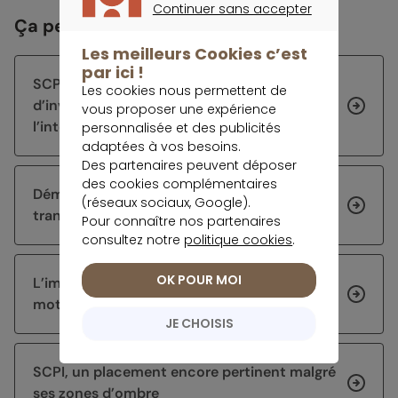
Continuer sans accepter
Ça peut vous intéresser
CONTINUER SANS ACCEPTER
Les meilleurs Cookies c’est
par ici !
SCPI en 2026, une stratégie
Les cookies nous permettent de
d’investissement toujours tournée vers
vous proposer une expérience
l’international
personnalisée et des publicités
adaptées à vos besoins.
Des partenaires peuvent déposer
des cookies complémentaires
Démembrement de SCPI : comment
(réseaux sociaux, Google).
transmettre son patrimoine efficacement ?
Pour connaître nos partenaires
consultez notre
politique cookies
.
OK POUR MOI
L’immobilier européen s’impose comme le
moteur de la collecte des SCPI
JE CHOISIS
SCPI, un placement encore pertinent malgré
ses zones d’ombre