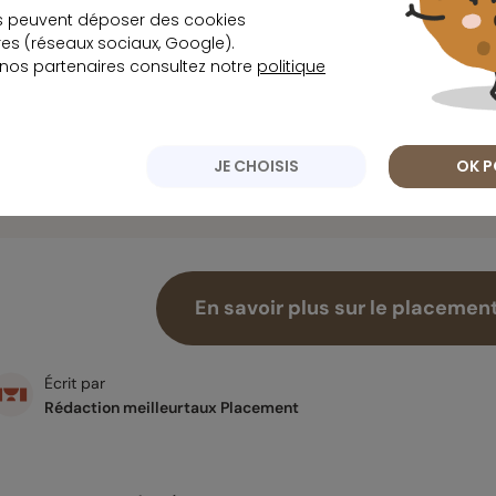
s peuvent déposer des cookies
Il est possible d’optimiser les rendements du plac
s (réseaux sociaux, Google).
soigneusement les risques associés aux obligations
 nos partenaires consultez notre
politique
devise d’émission.
Les
investisseurs
devraient également privilégier le
JE CHOISIS
OK P
moins risqués par rapport aux autres fonds obligat
En savoir plus sur le placement 
Écrit par
Rédaction meilleurtaux Placement