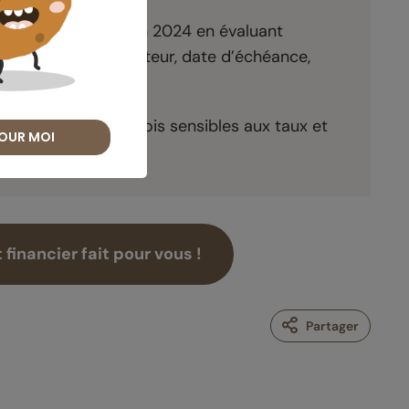
ement obligataire en 2024 en évaluant
 : qualité de l’émetteur, date d’échéance,
s fonds datés à la fois sensibles aux taux et
OUR MOI
aires.
financier fait pour vous !
Partager