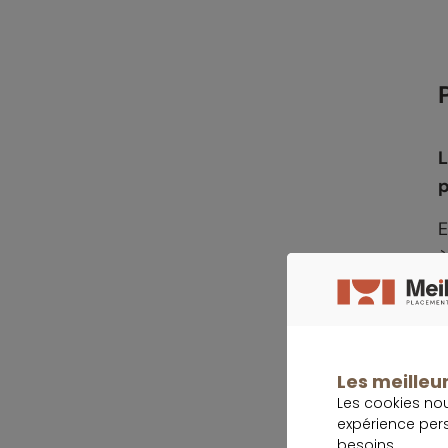
p
E
à
L
c
d
Les meilleur
Les cookies no
expérience per
besoins.