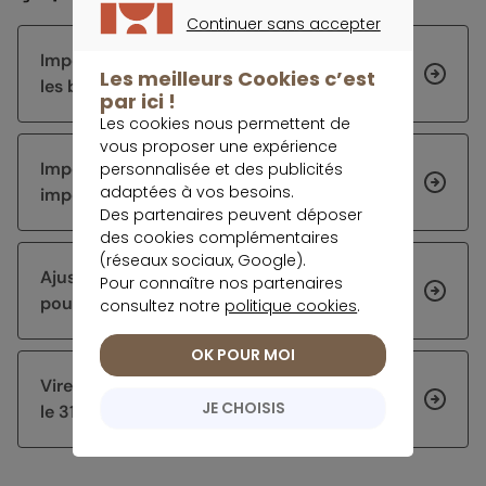
Continuer sans accepter
CONTINUER SANS ACCEPTER
Impôt 2026 : les échéances de la rentrée et
Les meilleurs Cookies c’est
les bons réflexes à avoir
par ici !
Les cookies nous permettent de
vous proposer une expérience
Impôts 2026 : corriger sa déclaration sur
personnalisée et des publicités
adaptées à vos besoins.
impots.gouv.fr
Des partenaires peuvent déposer
des cookies complémentaires
(réseaux sociaux, Google).
Ajuster sa stratégie d’épargne après 60 ans
Pour connaître nos partenaires
pour sécuriser et faire fructifier son capital
consultez notre
politique cookies
.
OK POUR MOI
Virement DGFiP : pourquoi certains arrivent
JE CHOISIS
le 31 juillet