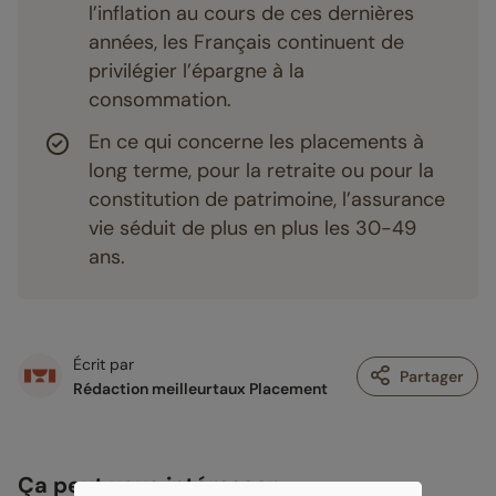
l’inflation au cours de ces dernières
années, les Français continuent de
privilégier l’épargne à la
consommation.
En ce qui concerne les placements à
long terme, pour la retraite ou pour la
constitution de patrimoine, l’assurance
vie séduit de plus en plus les 30-49
ans.
Écrit par
Partager
Rédaction meilleurtaux Placement
Ça peut vous intéresser