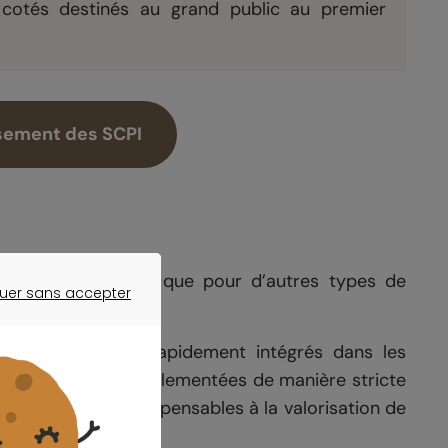
n cotés destinés au grand public au premier
sement des SCPI
 fonds immobiliers que pour d’autres types de
uer sans accepter
.
ER SANS ACCEPTER
gétique se sont rapidement intégrés dans les
gences sont déjà réglementées de manière stricte
t des éléments indispensables à la valorisation de