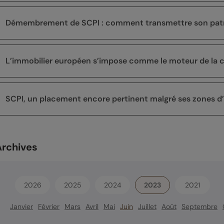
Démembrement de SCPI : comment transmettre son patr
L’immobilier européen s’impose comme le moteur de la c
SCPI, un placement encore pertinent malgré ses zones 
Archives
2026
2025
2024
2023
2021
Janvier
Février
Mars
Avril
Mai
Juin
Juillet
Août
Septembre