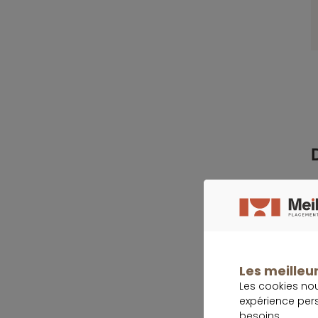
L
p
L
s
Les meilleur
Les cookies no
(
expérience per
l
besoins.