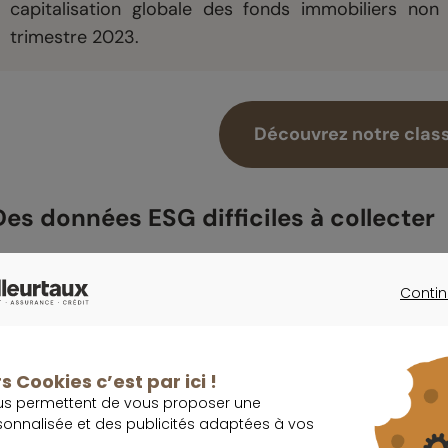
capitalisation globale des fonds immobiliers no
trimestre 2023.
Découvrez notre clas
Des données ESG difficiles à collecter
’accès au label ISR a pris plus de temps pour les
Contin
roduits financiers, mais son adoption a été immédiate
CONTINU
es enjeux de consommation et de rénovation éner
tratégies des gestionnaires, étant donné que ces exi
s Cookies c’est par ici !
us permettent de vous proposer une
en particulier pour les bureaux) et qu’elles constituen
sonnalisée et des publicités adaptées à vos
eurs actifs.