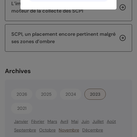
L’immobilier européen s’impose comme le
moteur de la collecte des SCPI
SCPI, un placement encore pertinent malgré
ses zones d’ombre
Archives
2026
2025
2024
2023
2021
Janvier
Février
Mars
Avril
Mai
Juin
Juillet
Août
Septembre
Octobre
Novembre
Décembre