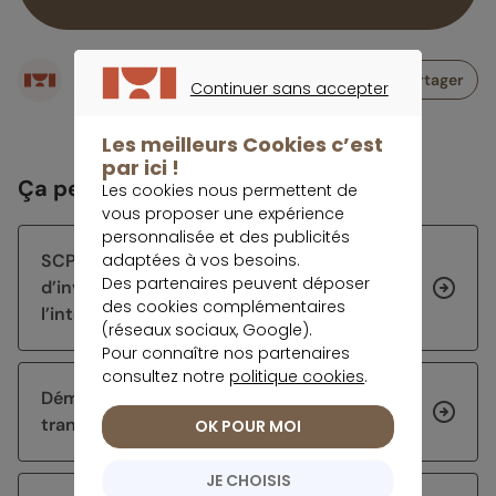
Écrit par
Partager
Continuer sans accepter
Rédaction meilleurtaux Placement
CONTINUER SANS ACCEPTER
Les meilleurs Cookies c’est
par ici !
Ça peut vous intéresser
Les cookies nous permettent de
vous proposer une expérience
personnalisée et des publicités
adaptées à vos besoins.
SCPI en 2026, une stratégie
Des partenaires peuvent déposer
d’investissement toujours tournée vers
des cookies complémentaires
l’international
(réseaux sociaux, Google).
Pour connaître nos partenaires
consultez notre
politique cookies
.
Démembrement de SCPI : comment
transmettre son patrimoine efficacement ?
OK POUR MOI
JE CHOISIS