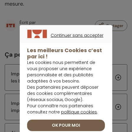
mesure.
Écrit par
Partager
Rédaction meilleurtaux Placement
Continuer sans accepter
CONTINUER SANS ACCEPTER
Les meilleurs Cookies c’est
Ça peut vous intéresser
par ici !
Les cookies nous permettent de
vous proposer une expérience
Impôt 2026 : les échéances de la rentrée et
personnalisée et des publicités
les bons réflexes à avoir
adaptées à vos besoins.
Des partenaires peuvent déposer
des cookies complémentaires
(réseaux sociaux, Google).
Impôts 2026 : corriger sa déclaration sur
Pour connaître nos partenaires
impots.gouv.fr
consultez notre
politique cookies
.
OK POUR MOI