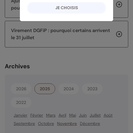
Ajuster sa stratégie d’épargne après 60 ans
JE CHOISIS
pour sécuriser et faire fructifier son capital
Virement DGFiP : pourquoi certains arrivent
le 31 juillet
Archives
2026
2025
2024
2023
2022
Janvier
Février
Mars
Avril
Mai
Juin
Juillet
Août
Septembre
Octobre
Novembre
Décembre