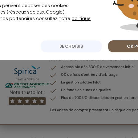
moitié des futurs retraités, qui anticipent une diminu
s peuvent déposer des cookies
génération précédente.
s (réseaux sociaux, Google).
 nos partenaires consultez notre
politique
Offre de bienvenue 
JE CHOISIS
OK P
Meilleurtaux Liberté 
Accessible dès 500 € de versement initial
0€ de frais d'entrée / d'arbitrage
La gestion pilotée Pilot
Un fonds en euros de qualité
Note trustpilot :
Plus de 700 UC disponibles en gestion libre
Les unités de compte présentent un risque de pert