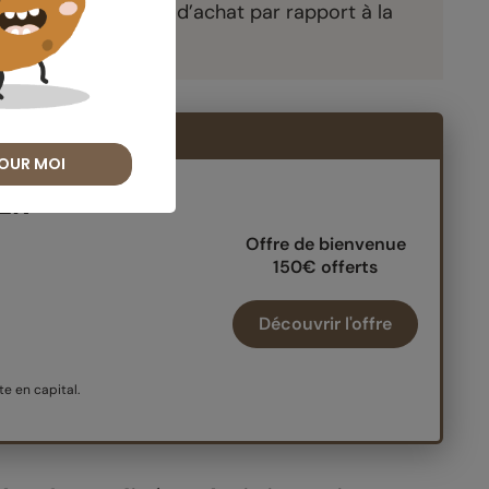
tion de leur pouvoir d’achat par rapport à la
: 150€ offerts
OUR MOI
PER
Offre de bienvenue
150€ offerts
Découvrir l'offre
e en capital.