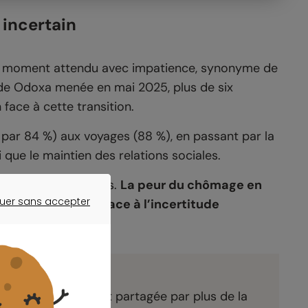
 incertain
 moment attendu avec impatience, synonyme de
de Odoxa menée en mai 2025, plus de six
face à cette transition.
é par 84 %) aux voyages (88 %), en passant par la
i que le maintien des relations sociales.
occupations majeures.
La peur du chômage en
uer sans accepter
une vulnérabilité face à l’incertitude
ER SANS ACCEPTER
nt
 vie à la retraite est partagée par plus de la