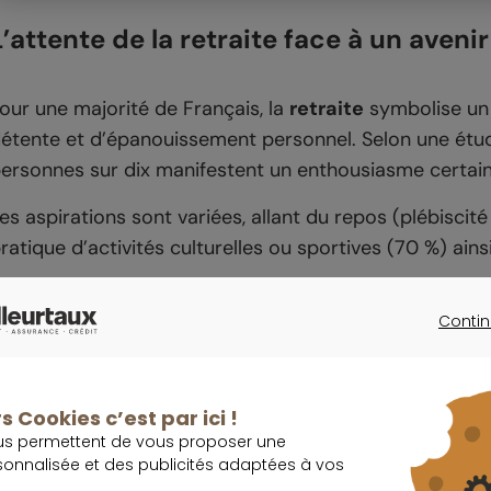
L’attente de la retraite face à un avenir
our une majorité de Français, la
retraite
symbolise un
étente et d’épanouissement personnel. Selon une étu
ersonnes sur dix manifestent un enthousiasme certain 
es aspirations sont variées, allant du repos (plébiscit
ratique d’activités culturelles ou sportives (70 %) ains
outefois, cette image positive coexiste avec des pré
Contin
in de carrière concerne 57 % des actifs, traduisant 
CONTINU
rofessionnelle
.
s Cookies c’est par ici !
Importa
us permettent de vous proposer une
sonnalisée et des publicités adaptées à vos
Par ailleurs, la crainte d’une dégradation du niveau de