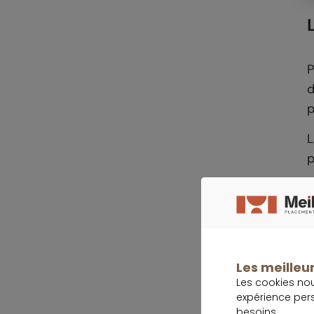
P
d
p
L
p
T
f
p
Les meilleur
Les cookies no
expérience per
besoins.