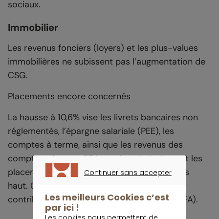
sociaux.
Immobilier
Les revenus fonciers (loyers) et les plus-values
immobilières ne subissent pas l’augmentation de
CSG.
Placements encore concernés
La hausse à 10,6% vise les livrets bancaires non
réglementés, l’épargne salariale (PEE), les
comptes à terme, ainsi que les revenus des
comptes-titres et PEA, et plus généralement les
placements hors des enveloppes listées plus
Continuer sans accepter
CONTINUER SANS ACCEPTER
haut. Cette évolution s’applique via la
Les meilleurs Cookies c’est
contribution financière pour l’autonomie (CFA).
par ici !
Les cookies nous permettent de