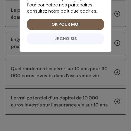
Pour connaître nos partenaires
Le projet de l’été de Morgane : sécuriser son
consultez notre
politique cookies
.
épargne avant de chercher du rendement
OK POUR MOI
JE CHOISIS
Engouement inédit pour l’assurance vie au
premier semestre 2026
Quel rendement espérer sur 10 ans pour 30
000 euros investis dans l’assurance vie
Le vrai potentiel d’un capital de 10 000
euros investis sur l’assurance vie sur 10 ans