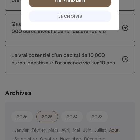
premier semestre 2026
OK POUR MOI
JE CHOISIS
Quel rendement espérer sur 10 ans pour 30
000 euros investis dans l’assurance vie
Le vrai potentiel d’un capital de 10 000
euros investis sur l’assurance vie sur 10 ans
Archives
2026
2025
2024
2023
Janvier
Février
Mars
Avril
Mai
Juin
Juillet
Août
Septembre
Octobre
Novembre
Décembre