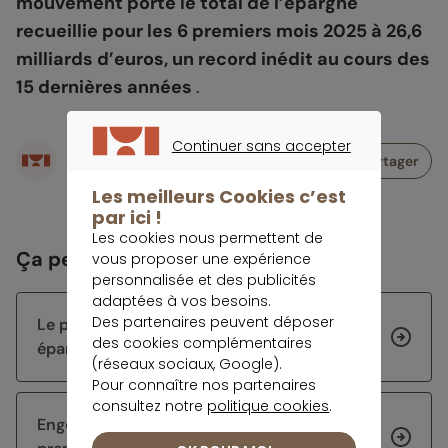
mouvement porte le total de l’épargne
recueillie pour les 6 premiers mois 2025 à 26,6
milliards d’euros, un record inédit au cours des
15 dernières années
.
Continuer sans accepter
Écrit par
Partager
CONTINUER SANS ACCEPTER
Rédaction meilleurtaux Placement
Les meilleurs Cookies c’est
par ici !
Les cookies nous permettent de
Ça peut vous intéresser
vous proposer une expérience
personnalisée et des publicités
adaptées à vos besoins.
Des partenaires peuvent déposer
Le projet de l’été de Morgane : sécuriser son
des cookies complémentaires
épargne avant de chercher du rendement
(réseaux sociaux, Google).
Pour connaître nos partenaires
consultez notre
politique cookies
.
Engouement inédit pour l’assurance vie au