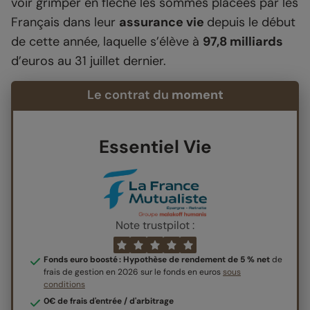
voir grimper en flèche les sommes placées par les
Français dans leur
assurance vie
depuis le début
de cette année, laquelle s’élève à
97,8 milliards
d’euros au 31 juillet dernier.
Le contrat du
moment
Essentiel Vie
Note trustpilot :
Fonds euro boosté : Hypothèse de rendement de 5 % net
de
frais de gestion en 2026 sur le fonds en euros
sous
conditions
0€ de frais d'entrée / d'arbitrage