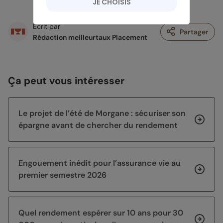
JE CHOISIS
Écrit par
Partager
Rédaction meilleurtaux Placement
Ça peut vous intéresser
Le projet de l’été de Morgane : sécuriser son
épargne avant de chercher du rendement
Engouement inédit pour l’assurance vie au
premier semestre 2026
Quel rendement espérer sur 10 ans pour 30