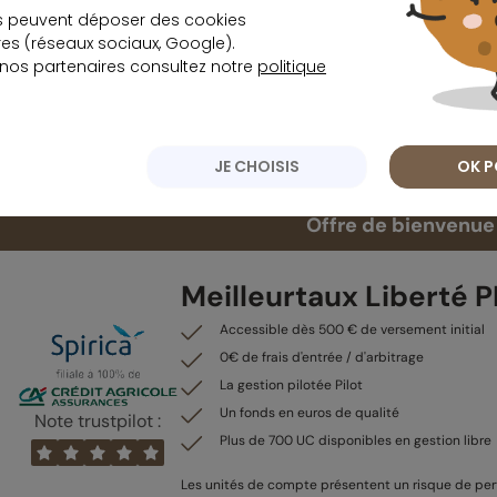
suisses ou allemands, à propos de leur niveau de vie a
s peuvent déposer des cookies
s (réseaux sociaux, Google).
 nos partenaires consultez notre
politique
lus de 4 répondants sur 10 (45 %) appréhendent l’aveni
2 % d’entre eux craignent l’insuffisance de l’épargne, 
JE CHOISIS
OK P
etraite entraînant le report de l’
âge légal de la retraite
.
Offre de bienvenue 
Meilleurtaux Liberté 
Accessible dès 500 € de versement initial
0€ de frais d'entrée / d'arbitrage
La gestion pilotée Pilot
Un fonds en euros de qualité
Note trustpilot :
Plus de 700 UC disponibles en gestion libre
Les unités de compte présentent un risque de pert