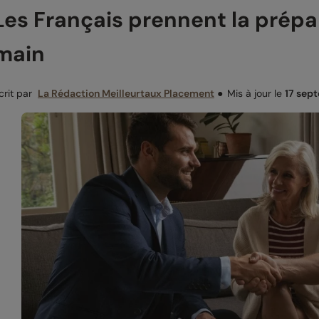
Les Français prennent la prépar
main
crit par
La Rédaction Meilleurtaux Placement
●
Mis à jour le
17 sep