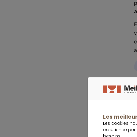
p
a
E
v
c
a
D
s
Les meilleur
Les cookies no
expérience per
besoins.