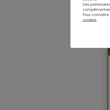
Des partenaire
complémentaire
Pour connaître
cookies
.
P
2
r