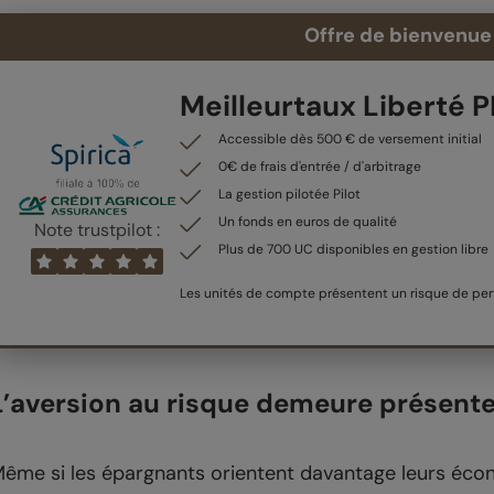
Offre de bienvenue 
Meilleurtaux Liberté 
Accessible dès 500 € de versement initial
0€ de frais d'entrée / d'arbitrage
La gestion pilotée Pilot
Un fonds en euros de qualité
Note trustpilot :
Plus de 700 UC disponibles en gestion libre
Les unités de compte présentent un risque de pert
L’aversion au risque demeure présent
ême si les épargnants orientent davantage leurs écon