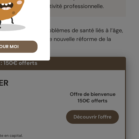
près l’arrêt de l’activité professionnelle.
r en raison des problèmes de santé liés à l’âge,
et 21 % redoutent une nouvelle réforme de la
OUR MOI
: 150€ offerts
PER
Offre de bienvenue
150€ offerts
Découvrir l'offre
e en capital.