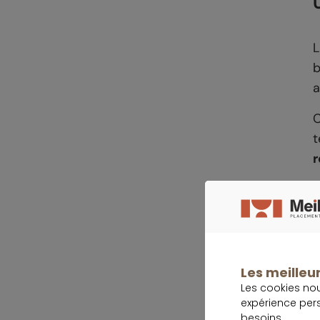
b
a
C
t
r
Les meilleur
Les cookies no
expérience per
besoins.