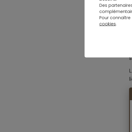
Des partenaire
complémentaire
Pour connaître
cookies
.
P
c
s
L
l