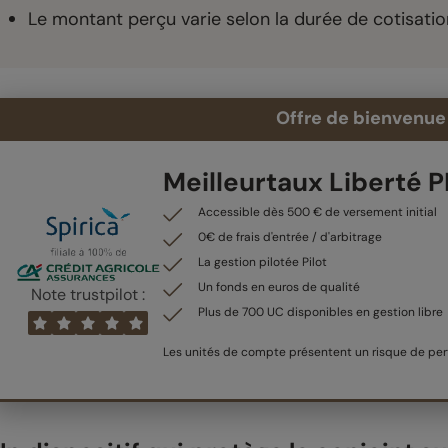
Le montant perçu varie selon la durée de cotisatio
Offre de bienvenue 
Meilleurtaux Liberté 
Accessible dès 500 € de versement initial
0€ de frais d'entrée / d'arbitrage
La gestion pilotée Pilot
Un fonds en euros de qualité
Note trustpilot :
Plus de 700 UC disponibles en gestion libre
Les unités de compte présentent un risque de pert