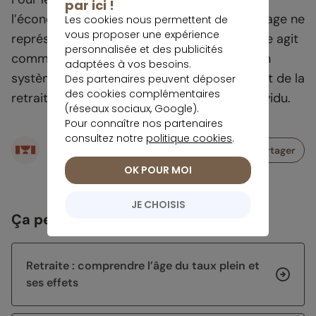
par ici !
l’économie se révèle significative. Cet avantage ne
Les cookies nous permettent de
vous proposer une expérience
représente cependant pas une fin en soi. Elle agit
personnalisée et des publicités
comme un accélérateur de décision dans un
adaptées à vos besoins.
système où la responsabilité du financement de la
Des partenaires peuvent déposer
des cookies complémentaires
retraite bascule progressivement vers l’individu.
(réseaux sociaux, Google).
Pour connaître nos partenaires
consultez notre
politique cookies
.
Écrit par
Partager
Rédaction meilleurtaux Placement
OK POUR MOI
JE CHOISIS
Ça peut vous intéresser
Retraite : comprendre l’âge du taux plein et
ses effets