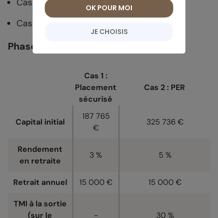
Cas 1 : 3 %
OK POUR MOI
Cas 2 : 5 %
JE CHOISIS
Phase de retraits
Cas 1 :
Placement
Cas 2 : PER
sécurisé
187 765
Capital initial
325 736 €
€
Rendement
3 %
5 %
en retraite
Retrait annuel
15 000 €
15 000 €
TMI à la sortie
(sur le
-
30 %