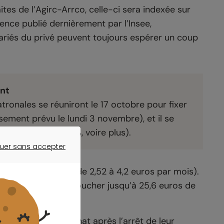
aites de l’Agirc-Arrco, celle-ci sera indexée sur
érence publié dernièrement par l’Insee,
lariés du privé peuvent toujours espérer un coup
nt
tronales se réuniront le 17 octobre pour fixer
sement prévu le lundi 3 novembre), et il se
euil minimum (0,6 %, voire plus).
uer sans accepter
ER SANS ACCEPTER
petites pensions (de 2,52 à 4,2 euros par mois).
 nets) pourraient toucher jusqu’à 25,6 euros de
ir leur pouvoir d’achat après l’arrêt de leur