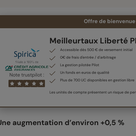
Offre de bienvenue 
Meilleurtaux Liberté 
Accessible dès 500 € de versement initial
0€ de frais d'entrée / d'arbitrage
La gestion pilotée Pilot
Un fonds en euros de qualité
Note trustpilot :
Plus de 700 UC disponibles en gestion libre
Les unités de compte présentent un risque de pert
Une augmentation d’environ +0,5 %