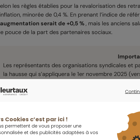
elon les règles établies pour la revalorisation des retr
’inflation, minorée de 0,4 %. En prenant l’indice de réf
’augmentation serait de +0,5 %
, mais les anciens sa
e pouce de la part des partenaires sociaux.
Importa
Les représentants des organisations syndicales et pa
la hausse qui s’appliquera le 1er novembre 2025 (ver
pourrait que celle-ci soit légèrement supérieure au s
Contin
CONTINU
e gain sera ainsi modeste pour ceux qui perçoivent de 
n revanche, les retraités à hauts revenus (4 000 euros
s Cookies c’est par ici !
lus par mois.
us permettent de vous proposer une
sonnalisée et des publicités adaptées à vos
 titre de rappel, pour les actifs qui souhaitent mainten