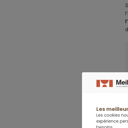
S
l
l
d
L
E
Les meilleur
p
Les cookies no
expérience per
À
besoins.