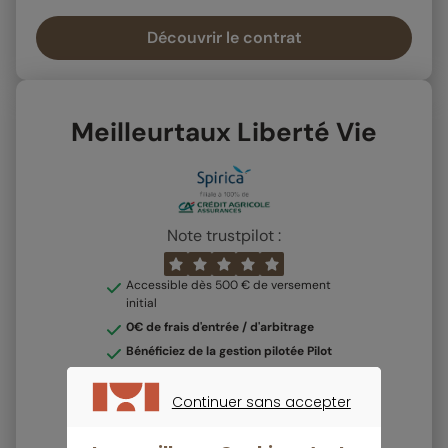
Découvrir le contrat
Meilleurtaux Liberté Vie
Note trustpilot :
Accessible dès 500 € de versement
initial
0€ de frais d'entrée / d'arbitrage
Bénéficiez de la gestion pilotée Pilot
Un fonds en euros boosté
sous
conditions
Continuer sans accepter
Plus de 700 UC disponibles en gestion
CONTINUER SANS ACCEPTER
libre