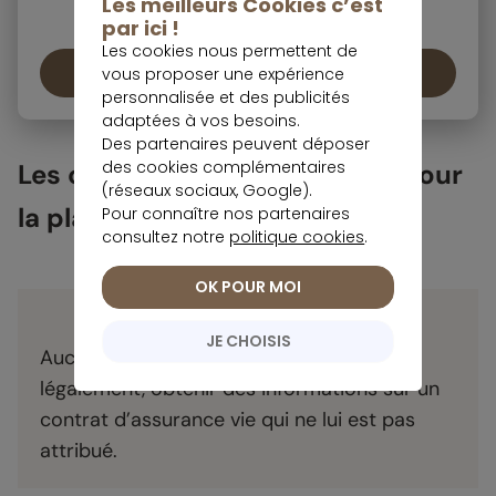
Les meilleurs Cookies c’est
Notre contrat le plus complet
par ici !
Les cookies nous permettent de
Découvrir le contrat
vous proposer une expérience
personnalisée et des publicités
adaptées à vos besoins.
Des partenaires peuvent déposer
des cookies complémentaires
Les conséquences pratiques pour
(réseaux sociaux, Google).
la planification patrimoniale
Pour connaître nos partenaires
consultez notre
politique cookies
.
OK POUR MOI
Important
JE CHOISIS
Aucun héritier non désigné ne peut,
légalement, obtenir des informations sur un
contrat d’assurance vie qui ne lui est pas
attribué.