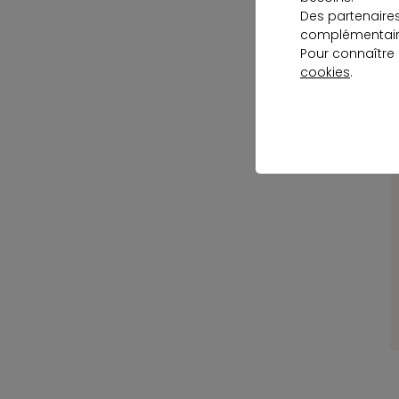
Des partenaire
p
complémentaire
Pour connaître
P
cookies
.
d