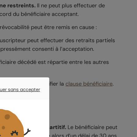
ne restreints.
Il ne peut plus effectuer de
cord du bénéficiaire acceptant.
e révocabilité peut être remis en cause :
scripteur peut effectuer des retraits partiels
expressément consenti à l’acceptation.
ficiaire décédé est répartie entre les autres
e sa liberté de modifier la
clause bénéficiaire
.
uer sans accepter
ER SANS ACCEPTER
à aucun délai impartitif.
Le bénéficiaire peut
ripteur. Il dispose alors d’un délai de 30 ans