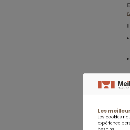
E
r
I
Les meilleur
Les cookies no
L
expérience per
l
besoins.