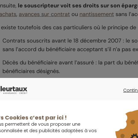
nsuite,
le souscripteur voit ses droits sur son éparg
achats
,
avances sur contrat
ou
nantissement
sans l’ac
l existe toutefois des cas particuliers où le principe d
Contrats souscrits avant le 18 décembre 2007 : le sou
sans l’accord du bénéficiaire acceptant s’il n’a pas 
Décès du bénéficiaire avant l’assuré : la part du béné
bénéficiaires désignés.
Renonciation du bénéficiaire : le souscripteur retrouv
Contin
CONTINU
Délai d’acceptation et renonciation
s Cookies c’est par ici !
us permettent de vous proposer une
’acceptation du bénéfice du contrat n’est soumise 
sonnalisée et des publicités adaptées à vos
’accepter à tout moment, même après le décès du sousc