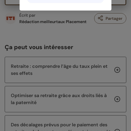
Écrit par
Partager
Rédaction meilleurtaux Placement
Ça peut vous intéresser
Retraite : comprendre l’âge du taux plein et
ses effets
Optimiser sa retraite grâce aux droits liés à
la paternité
Des décalages prévus pour le paiement des