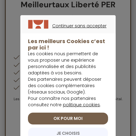
Meilleurtaux Liberté PER
Continuer sans accepter
CONTINUER SANS ACCEPTER
Les meilleurs Cookies c’est
Note trustpilot :
par ici !
Les cookies nous permettent de
Accessible dès 500 € de versement initial
vous proposer une expérience
0€ de frais d'entrée / d'arbitrage
personnalisée et des publicités
La gestion pilotée Pilot
adaptées à vos besoins.
Des partenaires peuvent déposer
Un fonds en euros de qualité
des cookies complémentaires
Plus de 700 UC disponibles en gestion libre
(réseaux sociaux, Google).
Pour connaître nos partenaires
Les unités de compte présentent un risque de perte en capital.
consultez notre
politique cookies
.
Offre de bienvenue
150€ offerts
OK POUR MOI
Découvrir l'offre
JE CHOISIS